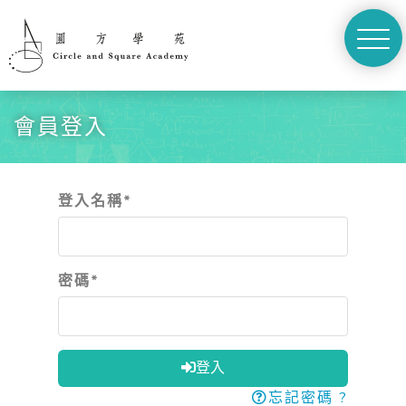
切
換
abc
選
abc
單
會員登入
登入名稱
*
密碼
*
登入
忘記密碼 ?